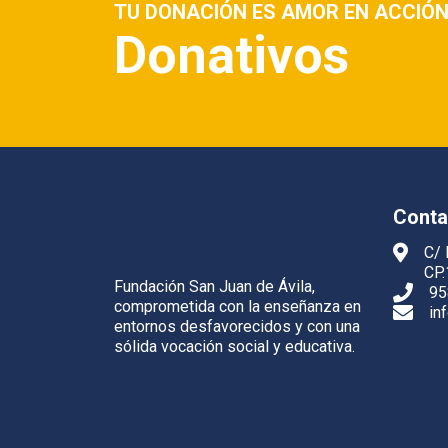
TU DONACIÓN ES AMOR EN ACCIÓ
Donativos
Conta
C/ 
CP.
Fundación San Juan de Ávila,
95
comprometida con la enseñanza en
in
entornos desfavorecidos y con una
sólida vocación social y educativa.