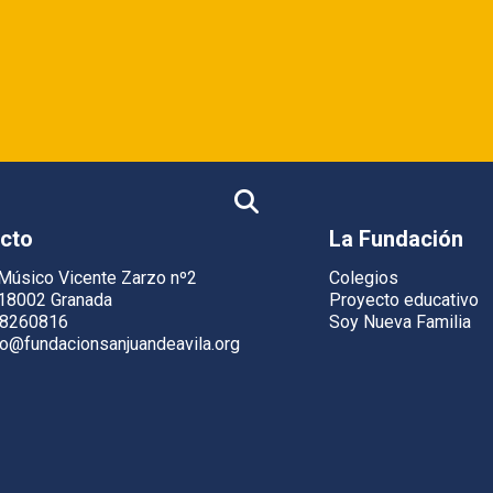
N
cto
La Fundación
Músico Vicente Zarzo nº2
Colegios
18002 Granada
Proyecto educativo
8260816
Soy Nueva Familia
fo@fundacionsanjuandeavila.org